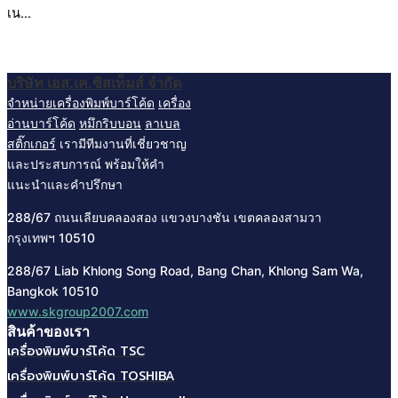
เน…
บริษัท เอส.เค.ซิสเท็มส์ จํากัด
จำหน่ายเครื่องพิมพ์บาร์โค้ด
เครื่อง
อ่านบาร์โค้ด
หมึกริบบอน
ลาเบล
สติ๊กเกอร์
เรามีทีมงานที่เชี่ยวชาญ
และประสบการณ์ พร้อมให้คำ
แนะนำและคำปรึกษา
288/67 ถนนเลียบคลองสอง แขวงบางชัน
เขตคลองสามวา
กรุงเทพฯ
10510
288/67 Liab Khlong Song Road, Bang Chan, Khlong Sam Wa,
Bangkok 10510
www.skgroup2007.com
สินค้าของเรา
เครื่องพิมพ์บาร์โค้ด TSC
เครื่องพิมพ์บาร์โค้ด TOSHIBA